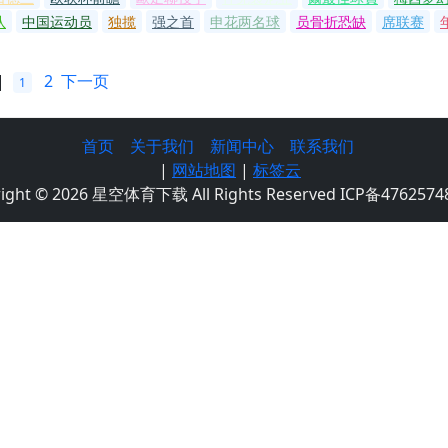
队
中国运动员
独揽
强之首
申花两名球
员骨折恐缺
席联赛
|
2
下一页
1
首页
关于我们
新闻中心
联系我们
|
网站地图
|
标签云
right © 2026 星空体育下载 All Rights Reserved ICP备4762574