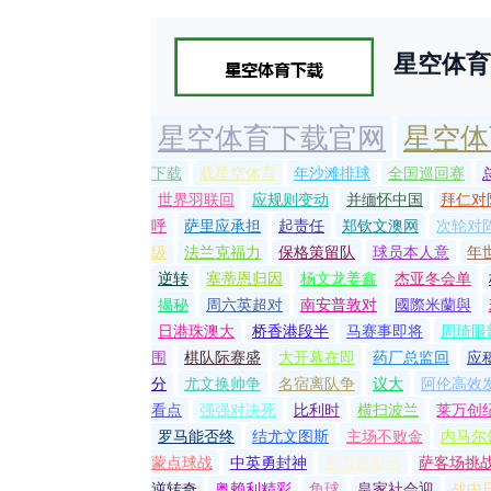
星空体育
星空体育下载官网
星空体
下载
载星空体育
年沙滩排球
全国巡回赛
世界羽联回
应规则变动
并缅怀中国
拜仁对
呼
萨里应承担
起责任
郑钦文澳网
次轮对
级
法兰克福力
保格策留队
球员本人意
年
逆转
塞蒂恩归因
杨文龙姜鑫
杰亚冬会单
揭秘
周六英超对
南安普敦对
國際米蘭與
日港珠澳大
桥香港段半
马赛事即将
周琦眼
围
棋队际赛盛
大开幕在即
药厂总监回
应
分
尤文换帅争
名宿离队争
议大
阿伦高效
看点
强强对决死
比利时
横扫波兰
莱万创
罗马能否终
结尤文图斯
主场不败金
内马尔
蒙点球战
中英勇封神
莱万领衔巴
萨客场挑
逆转奇
奥赖利精彩
角球
皇家社会迎
战中