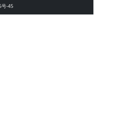
5号-45