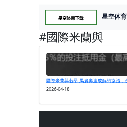
星空体育
#國際米蘭與
國際米蘭與若昂-馬裏奧達成解約協議，
2026-04-18