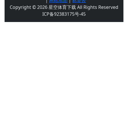
|
网站地图
|
标签云
Copyright © 2026 星空体育下载 All Rights Reserved
ICP备92383175号-45