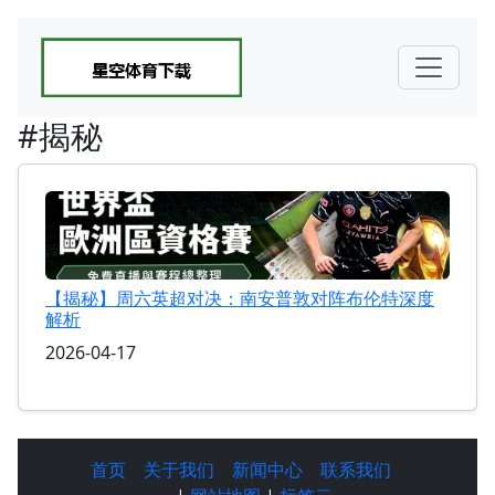
#揭秘
【揭秘】周六英超对决：南安普敦对阵布伦特深度
解析
2026-04-17
首页
关于我们
新闻中心
联系我们