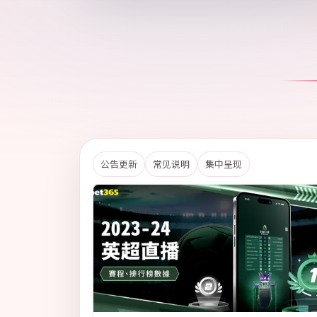
公告更新
常见说明
集中呈现