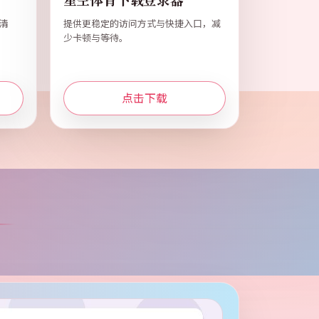
星空体育下载登录器
清
提供更稳定的访问方式与快捷入口，减
少卡顿与等待。
点击下载