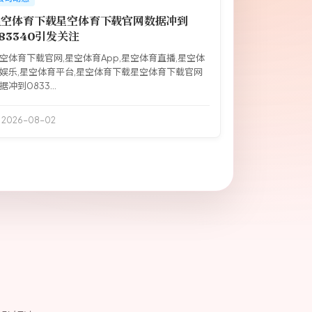
星空体育下载星空体育下载官网数据冲到
83340引发关注
空体育下载官网,星空体育App,星空体育直播,星空体
娱乐,星空体育平台,星空体育下载星空体育下载官网
据冲到0833...
2026-08-02