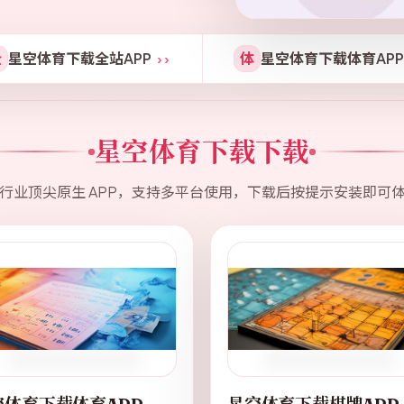
全
星空体育下载全站APP
››
体
星空体育下载体育APP
星空体育下载下载
行业顶尖原生 APP，支持多平台使用，下载后按提示安装即可