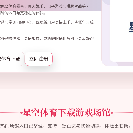
载聚合体育赛事、真人娱乐、电子游戏与棋牌对战等内
清晰的入口与更稳定的体验。
体系与常见问题中心，帮助新用户更快上手，降低学习成
化移动端体验：更快加载、更清楚的操作指引与更友好的
空体育下载
立即注册
星空体育下载游戏场馆
热门场馆入口已整理，支持一键直达与快速切换，体验更顺畅。