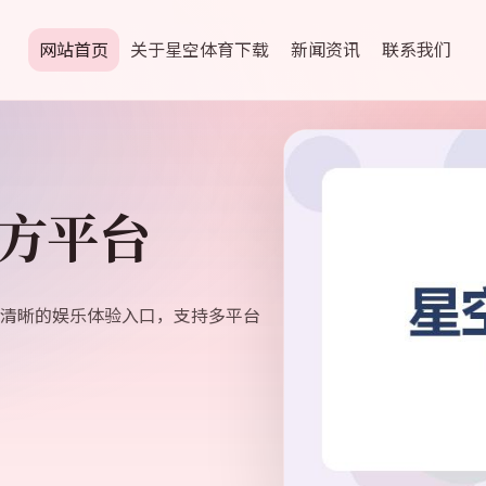
网站首页
关于星空体育下载
新闻资讯
联系我们
方平台
清晰的娱乐体验入口，支持多平台