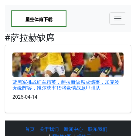
#萨拉赫缺席
蓝黑军挑战红军精英，萨拉赫缺席成憾事，加克波
无缘阵容，维尔茨率19将豪情战意甲强队
2026-04-14
首页
关于我们
新闻中心
联系我们