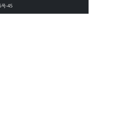
5号-45