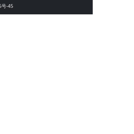
5号-45