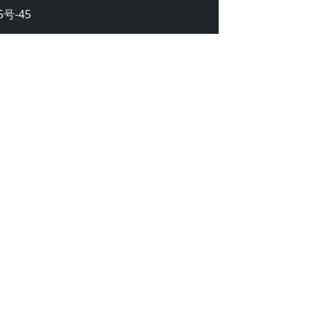
5号-45