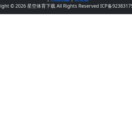
right © 2026 星空体育下载 All Rights Reserved ICP备9238317