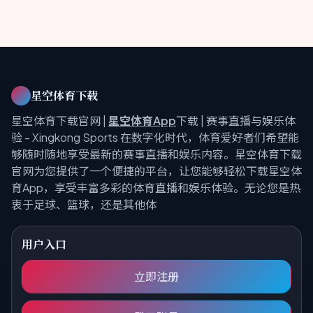
星空体育下载
星空体育下载官网 |
星空体育App
下载 | 赛事直播与娱乐体
验 - Xingkong Sports 在数字化时代，体育爱好者们希望能
够随时随地享受最新的赛事直播和娱乐内容。星空体育下载
官网为您提供了一个便捷的平台，让您能够轻松下载星空体
育App，享受丰富多彩的体育直播和娱乐体验。无论您是热
衷于足球、篮球，还是其他体
用户入口
立即注册