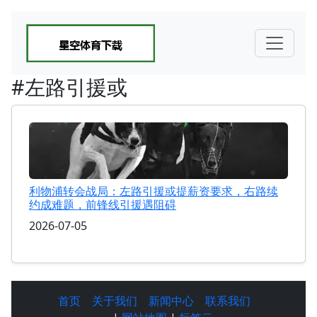
#左路引援或
利物浦转会战局：左路引援或提薪资要求，右路续
约成难题，前锋线引援遇阻碍
2026-07-05
首页
关于我们
新闻中心
联系我们