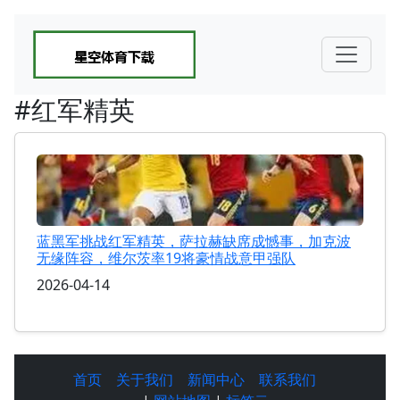
#红军精英
蓝黑军挑战红军精英，萨拉赫缺席成憾事，加克波
无缘阵容，维尔茨率19将豪情战意甲强队
2026-04-14
首页
关于我们
新闻中心
联系我们