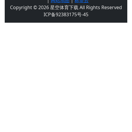
|
网站地图
|
标签云
Copyright © 2026 星空体育下载 All Rights Reserved
ICP备92383175号-45