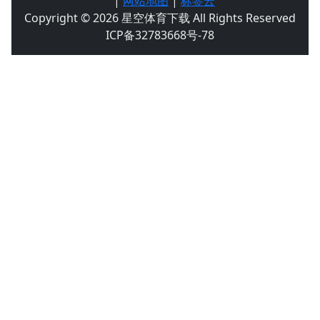
|
网站地图
|
标签云
Copyright © 2026 星空体育下载 All Rights Reserved
ICP备32783668号-78