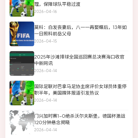
理，保障球队平稳过渡
2026-04-16
莫科：白发丧妻后，八一一再娶蝶后，13年如
一日照料前岳父母
2026-04-15
2025年沙滩排球全国巡回赛总决赛海口收官
中新网讯
2026-04-14
国际足联对巴拿马足协主席评价女球员体重停
职半年，美国媒体报道引发热议
2026-04-14
门兴加时赛1-0绝杀沃尔夫斯堡，德国杯激战
120分钟悬念揭晓
2026-04-14