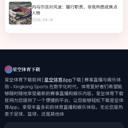
内马尔派对风波：履行职责，非我所愿成焦点
人物
2026-04-14
星空体育下载
星空体育下载官网 |
星空体育App
下载 | 赛事直播与娱乐体
验 - Xingkong Sports 在数字化时代，体育爱好者们希望能
够随时随地享受最新的赛事直播和娱乐内容。星空体育下载
官网为您提供了一个便捷的平台，让您能够轻松下载星空体
育App，享受丰富多彩的体育直播和娱乐体验。无论您是热
衷于足球、篮球，还是其他体