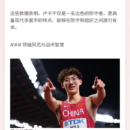
这些数据表明，卢卡不仅是一名出色的防守者，更具
备现代多面手的特点，能够在防守和组织之间游刃有
余。
### 领袖风范与战术智慧