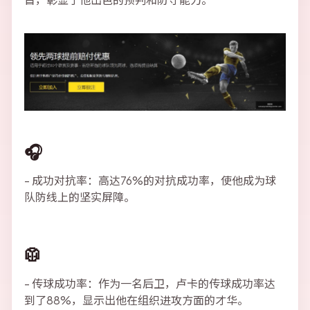
🎧
- 成功对抗率：高达76%的对抗成功率，使他成为球
队防线上的坚实屏障。
🥼
- 传球成功率：作为一名后卫，卢卡的传球成功率达
到了88%，显示出他在组织进攻方面的才华。