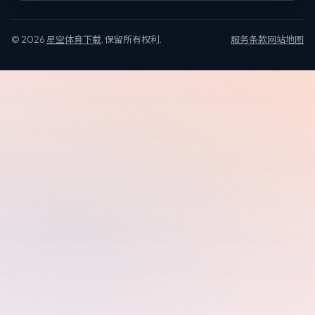
© 2026
星空体育下载
. 保留所有权利.
服务条款
网站地图