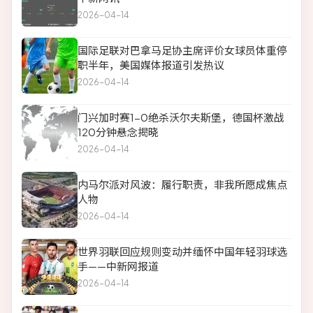
2026-04-14
国际足联对巴拿马足协主席评价女球员体重停
职半年，美国媒体报道引发热议
2026-04-14
门兴加时赛1-0绝杀沃尔夫斯堡，德国杯激战
120分钟悬念揭晓
2026-04-14
内马尔派对风波：履行职责，非我所愿成焦点
人物
2026-04-14
世界羽联回应规则变动并缅怀中国年轻羽球选
手——中新网报道
2026-04-14