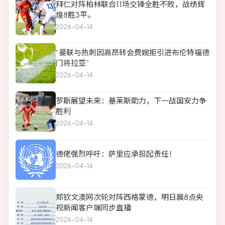
拜仁对阵柏林联合11场交锋全胜不败，战绩辉
煌8胜3平。
2026-04-14
“曼联与热刺因高昂转会费婉拒引进布伦特福德
门将拉亚”
2026-04-14
罗斯展望未来：基莱斯助力，下一战国安力争
胜利
2026-04-14
德佬强烈呼吁：萨里应承担起责任！
2026-04-14
郑钦文澳网次轮对阵西格蒙德，明日晨8点央
视新闻客户端同步直播
2026-04-14